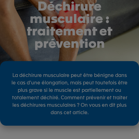
Déchirure
musculaire :
traitement et
prévention
La déchirure musculaire peut être bénigne dans
le cas d’une élongation, mais peut toutefois être
plus grave si le muscle est partiellement ou
totalement déchiré. Comment prévenir et traiter
les déchirures musculaires ? On vous en dit plus
dans cet article.