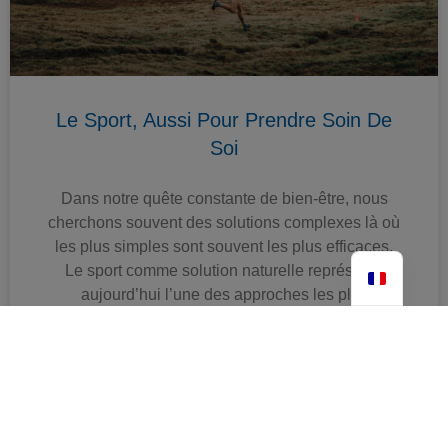
Le Sport, Aussi Pour Prendre Soin De
Soi
Dans notre quête constante de bien-être, nous
cherchons souvent des solutions complexes là où
les plus simples sont souvent les plus efficaces.
Le sport comme solution naturelle représente
aujourd’hui l’une des approches les plus
puissantes pour prendre soin de sa santé, et ce,
sans recours systématique aux médicaments.
Arnaud TORTEL
17 juillet 2025