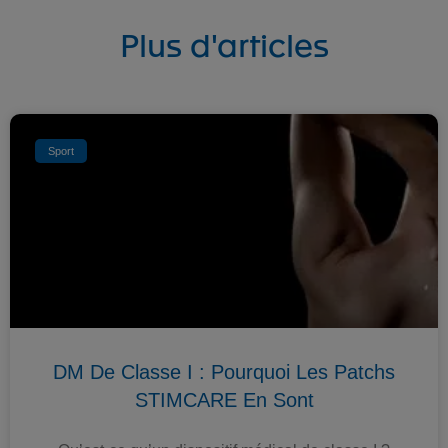
Plus d'articles
Sport
DM De Classe I : Pourquoi Les Patchs
STIMCARE En Sont