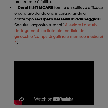
precedente è fallito.
Il
Cerotti STIMCARE
fornire un sollievo efficace
e duraturo dal dolore, incoraggiando al
contempo
recupero dei tessuti danneggiati
.
Seguire l'apposito tutorial "
Alleviare i disturbi
del legamento collaterale mediale del
ginocchio (zampe di gallina e menisco mediale)
"
: