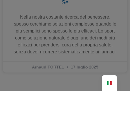
Sé
Nella nostra costante ricerca del benessere,
spesso cerchiamo soluzioni complesse quando le
più semplici sono spesso le più efficaci. Lo sport
come soluzione naturale è oggi uno dei modi più
efficaci per prendersi cura della propria salute,
senza dover ricorrere sistematicamente ai farmaci.
Arnaud TORTEL
17 luglio 2025