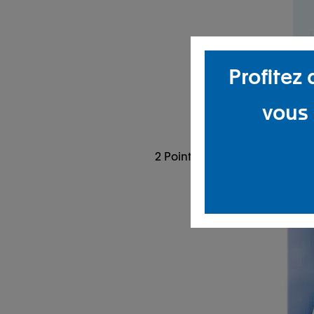
Profitez
vous 
2 Point du dos : situé au nive