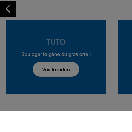
TUTO
Soulager la gêne du gros orteil
Voir la vidéo