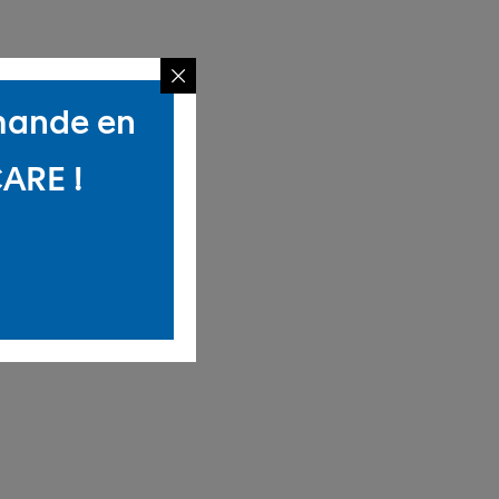
mmande en
CARE !
çon.