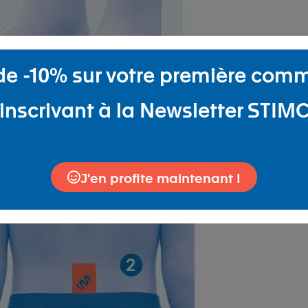
 de -10% sur votre première co
inscrivant à la Newsletter STIM
au de la ligne des crêtes iliaques (légèrement sous le cale
J'en profite maintenant !