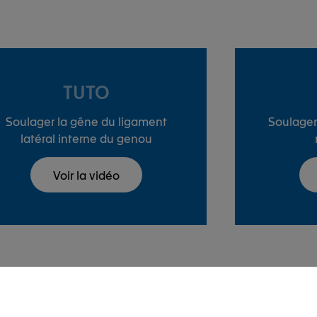
TUTO
Soulager la gêne du ligament
Soulager
latéral interne du genou
Voir la vidéo