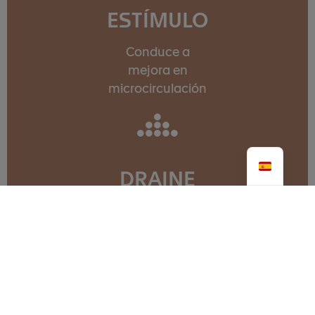
ESTÍMULO
Conduce a
mejora en
microcirculación
DRAINE
Promueve
relajación
muscular