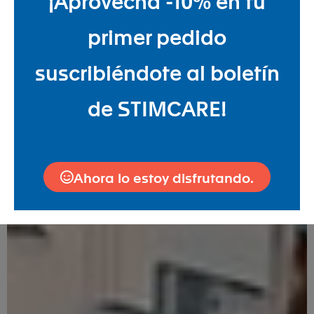
¡Aprovecha -10% en tu
primer pedido
suscribiéndote al boletín
de STIMCARE!
Ahora lo estoy disfrutando.