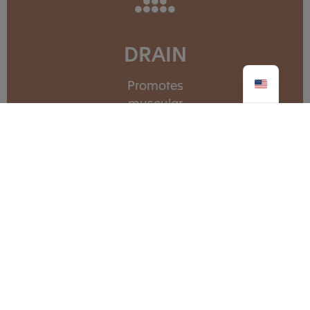
DRAIN
Promotes
muscular
relaxation
RELIEVE
Helps you
to find your
freedom of movement