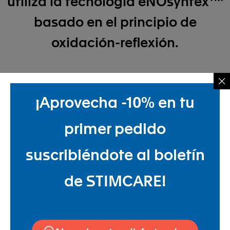
utiliza la tecnología eNOsyntex
basado en el principio de
oxidación-reflexión.
¡Aprovecha -10% en tu
Parche
primer pedido
infrarrojo
suscribiéndote al boletín
de STIMCARE!
Un parche, 3 acciones
:
ESTÍMULO
Aumenta la dilatación de los