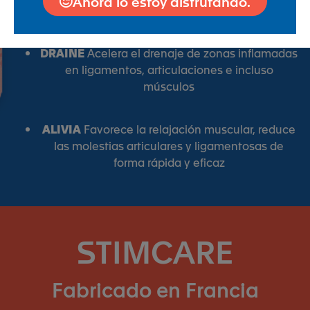
Ahora lo estoy disfrutando.
capilares sanguíneos en los músculos
DRAINE
Acelera el drenaje de zonas inflamadas
en ligamentos, articulaciones e incluso
músculos
ALIVIA
Favorece la relajación muscular, reduce
las molestias articulares y ligamentosas de
forma rápida y eficaz
STIMCARE
Fabricado en Francia