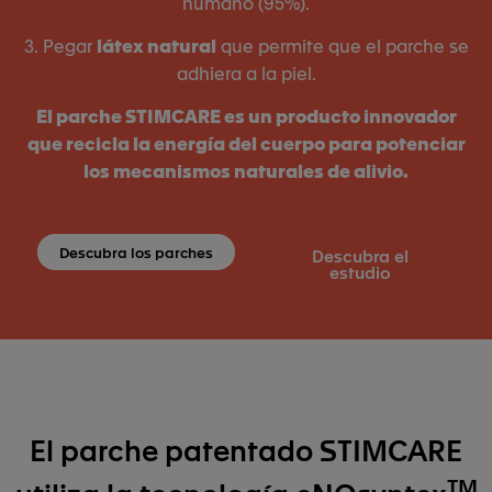
humano (95%).
3. Pegar
látex natural
que permite que el parche se
adhiera a la piel.
El parche STIMCARE es un producto innovador
que recicla la energía del cuerpo para potenciar
los mecanismos naturales de alivio.
Descubra los parches
Descubra el
estudio
El parche patentado STIMCARE
TM