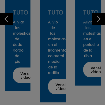
TUTO
TUTO
TUTO
Aliviar
Alivio
Aliviar
las
de
las
molestias
las
molestias
del
molestias
en el
dedo
en el
periostio
gordo
ligamento
de la
del
colateral
tibia
pie
medial
de la
Ver el
vídeo
rodilla
Ver el
vídeo
Ver el
vídeo