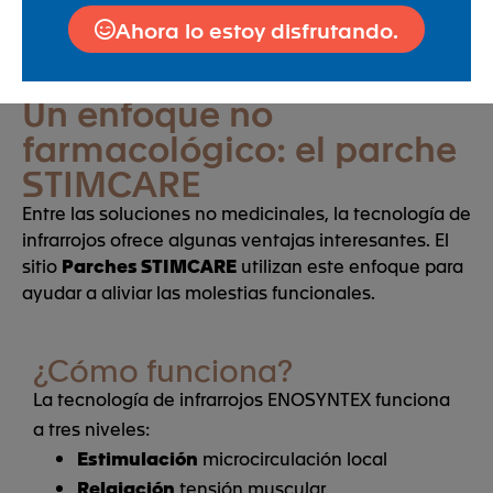
osteopatía
Ahora lo estoy disfrutando.
Herramientas naturales
Calor, frío, soluciones
no medicamentosas
Un enfoque no
farmacológico: el parche
STIMCARE
Entre las soluciones no medicinales, la tecnología de
infrarrojos ofrece algunas ventajas interesantes. El
sitio
Parches STIMCARE
utilizan este enfoque para
ayudar a aliviar las molestias funcionales.
¿Cómo funciona?
La tecnología de infrarrojos ENOSYNTEX funciona
a tres niveles:
Estimulación
microcirculación local
Relajación
tensión muscular