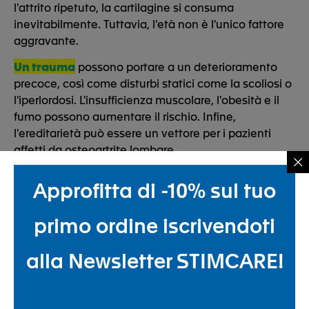
l'attrito ripetuto, la cartilagine si consuma
inevitabilmente. Tuttavia, l'età non è l'unico fattore
aggravante.
Un trauma
possono portare a un deterioramento
precoce, così come disturbi statici come la scoliosi o
l'iperlordosi. L'insufficienza muscolare, l'obesità e il
fumo possono aumentare il rischio. Infine,
l'ereditarietà può essere un vettore per i pazienti
affetti da osteoartrite lombare.
Approfitta di -10% sul tuo
primo ordine iscrivendoti
alla Newsletter STIMCARE!
ALLEVIARE I DOLORI