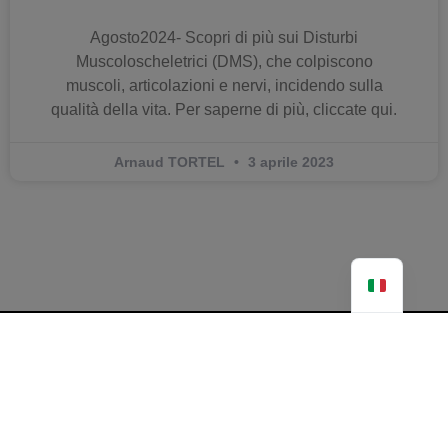
Agosto2024- Scopri di più sui Disturbi
Muscoloscheletrici (DMS), che colpiscono
muscoli, articolazioni e nervi, incidendo sulla
qualità della vita. Per saperne di più, cliccate qui.
Arnaud TORTEL
3 aprile 2023