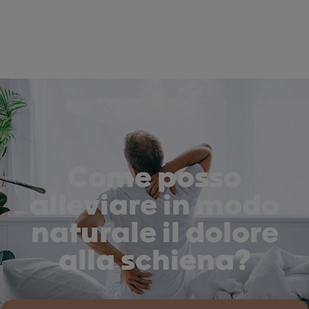
Come posso
alleviare in modo
naturale il dolore
alla schiena?