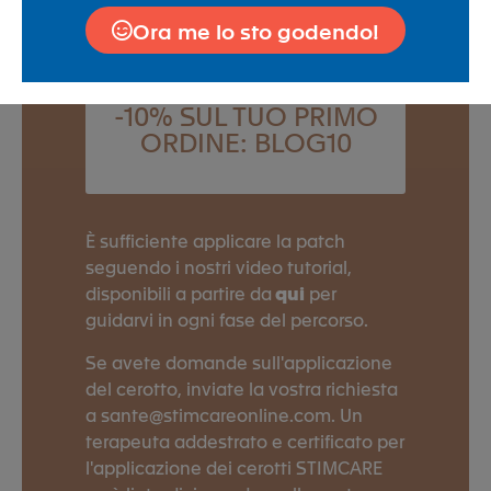
ARTICOLARI CON I CEROTTI
Ora me lo sto godendo!
STIMCARE
-10% SUL TUO PRIMO
ORDINE: BLOG10
È sufficiente applicare la patch
seguendo i nostri video tutorial,
disponibili a partire da
qui
per
guidarvi in ogni fase del percorso.
Se avete domande sull'applicazione
del cerotto, inviate la vostra richiesta
a sante@stimcareonline.com. Un
terapeuta addestrato e certificato per
l'applicazione dei cerotti STIMCARE