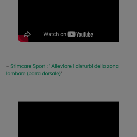
–
Stimcare Sport : " Alleviare i disturbi della zona
lombare (barra dorsale)
"