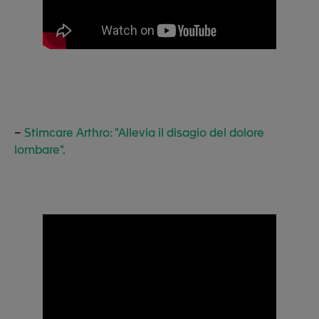
–
Stimcare Arthro: "Allevia il disagio del dolore
lombare".