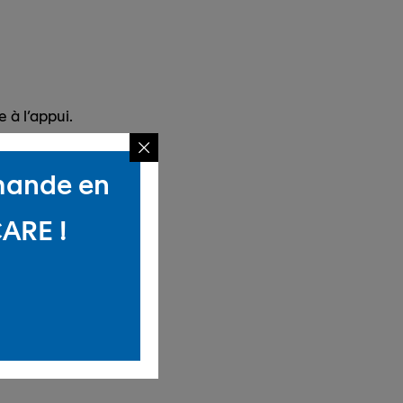
 à l’appui.
mmande en
CARE !