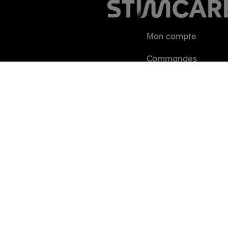
Mon compte
Commandes
Contact
Déconnexion
Stimcare – Tortel Industries, 2761 Les Rouvières, 26220 Dieulefit, Fra
© Stimcare, tous droits réservés | Site crée avec
❤
par l’
Agence goldNs