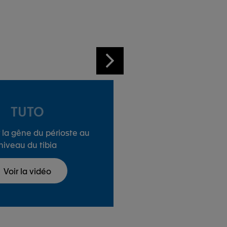
TUTO
TU
 la gêne du périoste au
Soulager la gêne f
niveau du tibia
la cui
Voir la vidéo
Voir la 