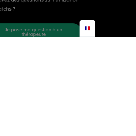
atchs ?
Je pose ma question à un
thérapeute
Je souhaite devenir revendeur
Contact Vigilance