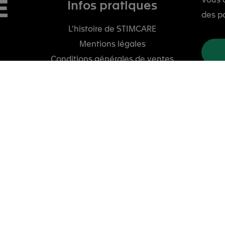
Infos pratiques
des p
L’histoire de STIMCARE
Mentions légales
Conditions générales de ventes
Stimcare Pro
Retrouvez les thérapeutes formés à la
pose des patchs
nce (hors DOM-TOM)
tudio