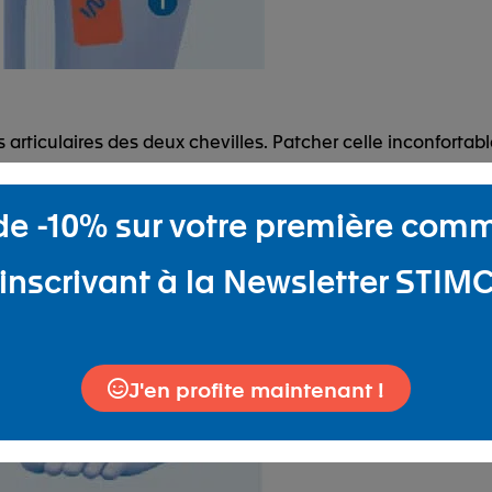
articulaires des deux chevilles. Patcher celle inconfortable
 de -10% sur votre première co
inscrivant à la Newsletter STIM
J'en profite maintenant !