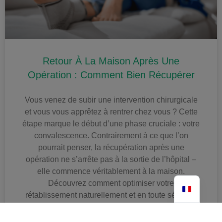
Retour À La Maison Après Une
Opération : Comment Bien Récupérer
Vous venez de subir une intervention chirurgicale
et vous vous apprêtez à rentrer chez vous ? Cette
étape marque le début d’une phase cruciale : votre
convalescence. Contrairement à ce que l’on
pourrait penser, la récupération après une
opération ne s’arrête pas à la sortie de l’hôpital –
elle commence véritablement à la maison.
Découvrez comment optimiser votre
rétablissement naturellement et en toute sécurité.
Arnaud TORTEL
31 octobre 2025