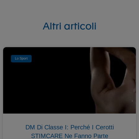
Altri articoli
Lo Sport
DM Di Classe I: Perché I Cerotti
STIMCARE Ne Fanno Parte