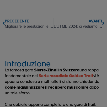
PRECEDENTE
AVANTI
Migliorare le prestazioni e il recupero nell'atletica leggera 🏃‍♂️
L'UTMB 2024: ci vediamo a Chamonix tra una settimana!
Introduzione
La famosa gara
Sierre-Zinal in Svizzera
una tappa
fondamentale nel
Serie mondiale Golden Trail
si è
appena conclusa e molti atleti si stanno chiedendo
come massimizzare il recupero muscolare
dopo
un tale sforzo.
Che abbiate appena completato una gara di trail,