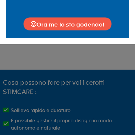
Stimcare Arthro box
19,90
€
-
99,90
€
Ora me lo sto godendo!
Scegli
Cosa possono fare per voi i cerotti
STIMCARE :
Sollievo rapido e duraturo
È possibile gestire il proprio disagio in modo
autonomo e naturale