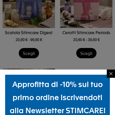
Scatola Stimcare Digest
Cerotti Stimcare Periods
20,90
€
-
99,90
€
20,90
€
-
39,90
€
Scegli
Scegli
Approfitta di -10% sul tuo
primo ordine iscrivendoti
alla Newsletter STIMCARE!