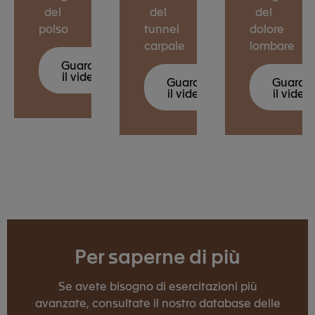
zione
del
del
del
polso
tunnel
dolore
carpale
lombare
Guarda
il video
Guarda
Guarda
il video
il video
Per saperne di più
Se avete bisogno di esercitazioni più
avanzate, consultate il nostro database delle