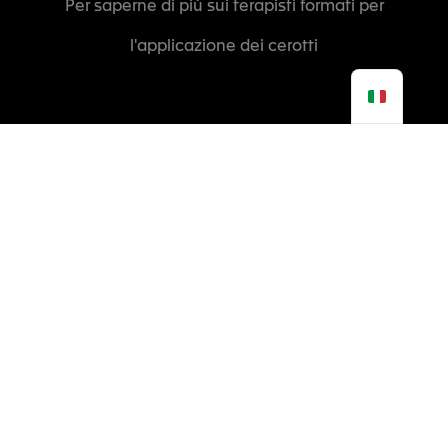
Per saperne di più sui terapisti formati per
l'applicazione dei cerotti
Avete domande sull'uso dei cerotti?
Ho posto la mia domanda a un terapeuta
Vorrei diventare un rivenditore
Contatto Vigilanza
Stimcare - Tortel Industries, 2761 Les Rouvières, 26220 Dieulefit,